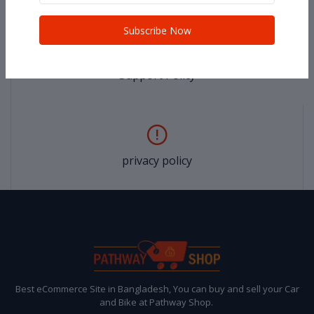
Subscribe Now
Support Policy
privacy policy
Best eCommerce Site in Bangladesh, You can buy and sell your Car
and Bike at Pathway Shop.