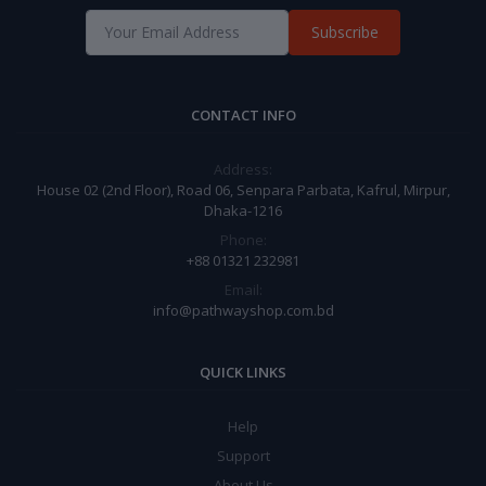
Subscribe
CONTACT INFO
Address:
House 02 (2nd Floor), Road 06, Senpara Parbata, Kafrul, Mirpur,
Dhaka-1216
Phone:
+88 01321 232981
Email:
info@pathwayshop.com.bd
QUICK LINKS
Help
Support
About Us