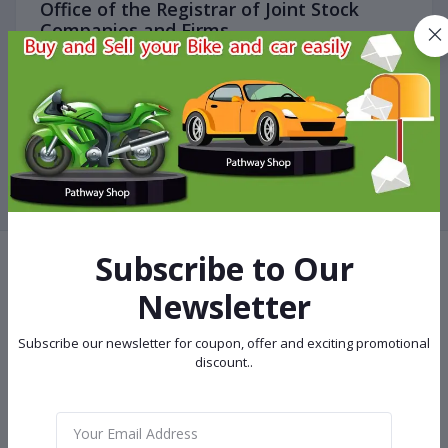
Office of the Registrar of Joint Stock
Companies and Firms
news
“Pathway Shop - পাথওয়ে শপ”
View More
Subscribe to Our
Newsletter
Terms & conditions
Subscribe our newsletter for coupon, offer and exciting promotional
discount..
return policy